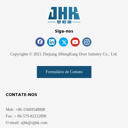
Siga-nos
Copyrights © 2021 Zhejiang JiHengKang Door Industry Co., Ltd.
Formulário de Contato
CONTATE-NOS
Mob: +86-15669548888
Fax: + 86-579-82212898
O email:
zjhk@zjjhk.com