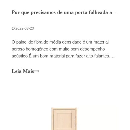
Por que precisamos de uma porta folheada a MDF?
2022-08-23
O painel de fibra de média densidade é um material
poroso homogêneo com muito bom desempenho
acústico.É um bom material para fazer alto-falantes,
caixas de TV e instrumentos musicais.Além disso, pode
ser utilizado no lugar da madeira natural em navios,
Leia Mais
veículos, equipamentos esportivos, pisos, painéis de
parede, divisórias, etc. Possui características de baixo
custo, processamento simples, alta taxa de
aproveitamento e mais econômica que a madeira
natural.Devido ao excelente desempenho do
MDF.Atualmente, tem sido amplamente utilizado em
móveis de alta qualidade, construção, decoração,
veículos, navios, eletrodomésticos e indústrias de