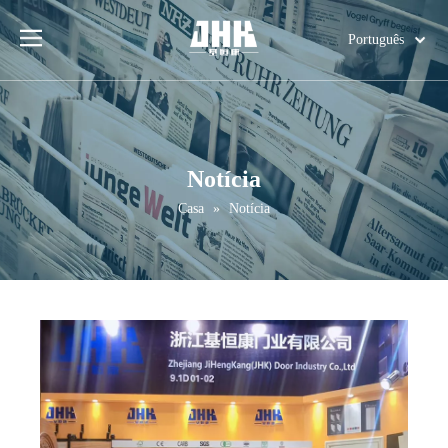
Português
English
简体中文
العربية
Français
Notícia
Pусский
Casa
»
Notícia
Español
Deutsch
Italiano
日本語
اردو