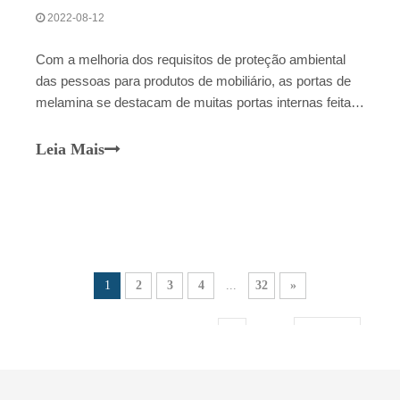
2022-08-12
Com a melhoria dos requisitos de proteção ambiental
das pessoas para produtos de mobiliário, as portas de
melamina se destacam de muitas portas internas feitas
de diversos materiais com seus bons efeitos de uso.as
portas de melamina são à prova d'água e à prova de
Leia Mais
umidade e ecologicamente corretas.Isso também faz
com que muitas marcas de móveis optem por esse
material para painéis de portas.
1
2
3
4
...
32
»
Comum32Página Para o primeiro
Página
Bestimmen