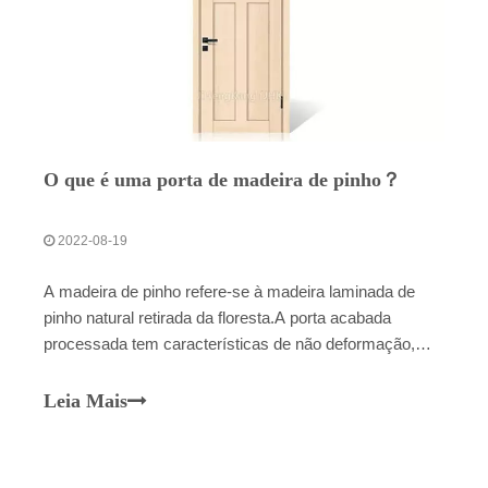
áudio.A porta folheada a MDF é um bom exemplo.
O que é uma porta de madeira de pinho？
2022-08-19
A madeira de pinho refere-se à madeira laminada de
pinho natural retirada da floresta.A porta acabada
processada tem características de não deformação,
resistência à corrosão, sem rachaduras e isolamento
térmico, etc. Após secagem, corte, planejamento,
Leia Mais
espiga, perfuração, fresagem de alta velocidade,
montagem, polimento